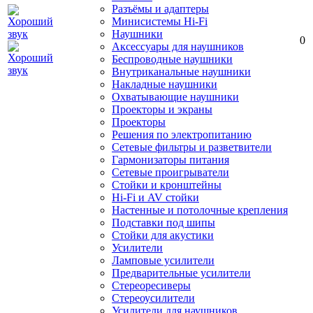
Разъёмы и адаптеры
Минисистемы Hi-Fi
Наушники
0
Аксессуары для наушников
Беспроводные наушники
Внутриканальные наушники
Накладные наушники
Охватывающие наушники
Проекторы и экраны
Проекторы
Решения по электропитанию
Сетевые фильтры и разветвители
Гармонизаторы питания
Сетевые проигрыватели
Стойки и кронштейны
Hi-Fi и AV стойки
Настенные и потолочные крепления
Подставки под шипы
Стойки для акустики
Усилители
Ламповые усилители
Предварительные усилители
Стереоресиверы
Стереоусилители
Усилители для наушников