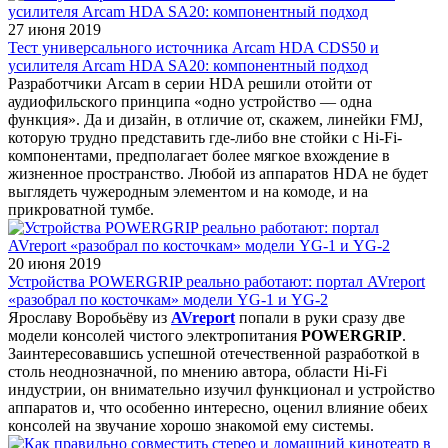
27 июня 2019
Тест универсального источника Arcam HDA CDS50 и
усилителя Arcam HDA SA20: компонентный подход
Разработчики Arcam в серии HDA решили отойти от
аудиофильского принципа «одно устройство — одна
функция». Да и дизайн, в отличие от, скажем, линейки FMJ,
которую трудно представить где-либо вне стойки с Hi-Fi-
компонентами, предполагает более мягкое вхождение в
жизненное пространство. Любой из аппаратов HDA не будет
выглядеть чужеродным элементом и на комоде, и на
прикроватной тумбе.
20 июня 2019
Устройства POWERGRIP реально работают: портал AVreport
«разобрал по косточкам» модели YG-1 и YG-2
Ярославу Воробьёву из
AVreport
попали в руки сразу две
модели консолей чистого электропитания
POWERGRIP
.
Заинтересовавшись успешной отечественной разработкой в
столь неоднозначной, по мнению автора, области Hi-Fi
индустрии, он внимательно изучил функционал и устройство
аппаратов и, что особенно интересно, оценил влияние обеих
консолей на звучание хорошо знакомой ему системы.