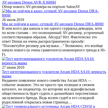
AV-ресивер Denon AVR-X3600H
Обзор нового AV-ресивера на портале SalonAV
26 июля 2019
Мы не пойдем в кино: сетевой AV-ресивер Denon DRA-800H
В нем всего два канала и ни одного сурраунд-декодера, хотя
по всем статьям – это полноценный AV-ресивер, устроенный
соответствующим образом. Абсурд? Нет. Фактически это
ответ Denon на очень распространенную просьбу:
“Посоветуйте ресивер для музыки…” Возможно, это вообще
начало нового (и очень грамотного) инженерного тренда в Hi-
Fi.
27 июня 2019
Тест интегрированного усилителя Arcam HDA SA10: верность
марке
Недавнее появление нового семейства Arcam HDA —
событие знаковое. Это не просто три позиции в свежем
каталоге, но индикатор, по которому вся аудиофильская
общественность будет судить о дальнейших перспективах
заслуженного бренда. Ведь волею судеб в его солидной
родословной открылась новая страница…