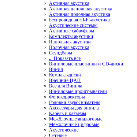
Активная акустика
Активная напольная акустика
Активная полочная акустика
Беспроводная Hi-Fi-акустика
Акустические системы
Активные сабвуферы
Комплекты акустики
Напольная акустика
Полочная акустика
Саундбары
... Показать все
Виниловые пластинки и CD-диски
Винил
Компакт-диски
Внешние ЦАП
Все для Винила
Виниловые проигрыватели
Фонокорректоры
Головки звукоснимателя
Аксессуары для винила
Кабель и разъёмы
Межблочные аналоговые
Межблочные цифровые
Акустические
Сетевые