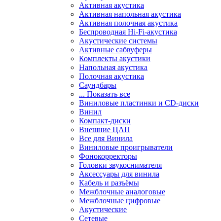
Активная акустика
Активная напольная акустика
Активная полочная акустика
Беспроводная Hi-Fi-акустика
Акустические системы
Активные сабвуферы
Комплекты акустики
Напольная акустика
Полочная акустика
Саундбары
... Показать все
Виниловые пластинки и CD-диски
Винил
Компакт-диски
Внешние ЦАП
Все для Винила
Виниловые проигрыватели
Фонокорректоры
Головки звукоснимателя
Аксессуары для винила
Кабель и разъёмы
Межблочные аналоговые
Межблочные цифровые
Акустические
Сетевые