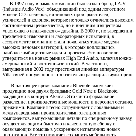
В 1997 году в рамках компании был создан бренд I.A.V.
(Industrie Audio Vox), объединявший под одним логотипом
модели CD-плейеров, виниловых проигрывателей,
усилителей и колонок, которые не только отличались высоким
соотношением цена/качество, но и внешним изяществом
«настоящего итальянского» дизайна. В 2000 г., по завершении
трехлетних изысканий и лабораторных испытаний, в
ассортименте компании стали появляться также модели
высоких ценовых категорий, в которых воплощались
наиболее амбициозные идеи и проекты. Это позволило
утвердиться на новых рынках High End Audio, включая южно-
американский и восточно-азиатский. В частности,
выпущенная в 2002 году престижная линейка аппаратуры
Villa своей популярностью значительно расширила аудиторию.
В настоящее время компания Bluenote выпускает
продукцию под двумя брендами: Gold Note и Blacknote,
входящими в концерн Akamai. Это чисто формальное
разделение, производственные мощности и персонал остались
прежними. Компания тесно сотрудничает с локальными и
международными производителями электронных
компонентов, выпускающими детали по специальному заказу,
осуществляющими быструю и качественную сборку и
оказывающих помощь в ускоренных испытаниях новых
прототипов. Все это помогает сохранить мобильность,