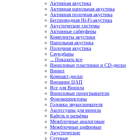
Активная акустика
Активная напольная акустика
Активная полочная акустика
Беспроводная Hi-Fi-акустика
Акустические системы
Активные сабвуферы
Комплекты акустики
Напольная акустика
Полочная акустика
Саундбары
... Показать все
Виниловые пластинки и CD-диски
Винил
Компакт-диски
Внешние ЦАП
Все для Винила
Виниловые проигрыватели
Фонокорректоры
Головки звукоснимателя
Аксессуары для винила
Кабель и разъёмы
Межблочные аналоговые
Межблочные цифровые
Акустические
Сетевые