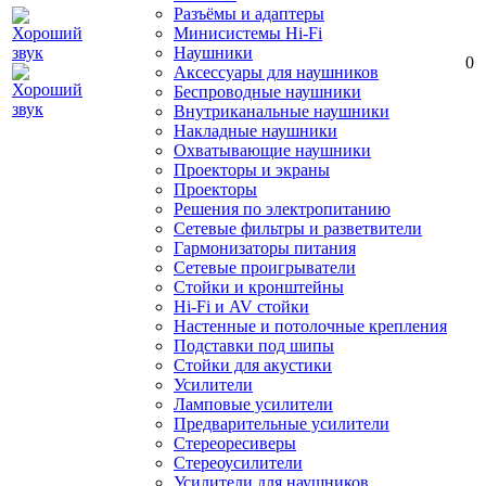
Разъёмы и адаптеры
Минисистемы Hi-Fi
Наушники
0
Аксессуары для наушников
Беспроводные наушники
Внутриканальные наушники
Накладные наушники
Охватывающие наушники
Проекторы и экраны
Проекторы
Решения по электропитанию
Сетевые фильтры и разветвители
Гармонизаторы питания
Сетевые проигрыватели
Стойки и кронштейны
Hi-Fi и AV стойки
Настенные и потолочные крепления
Подставки под шипы
Стойки для акустики
Усилители
Ламповые усилители
Предварительные усилители
Стереоресиверы
Стереоусилители
Усилители для наушников