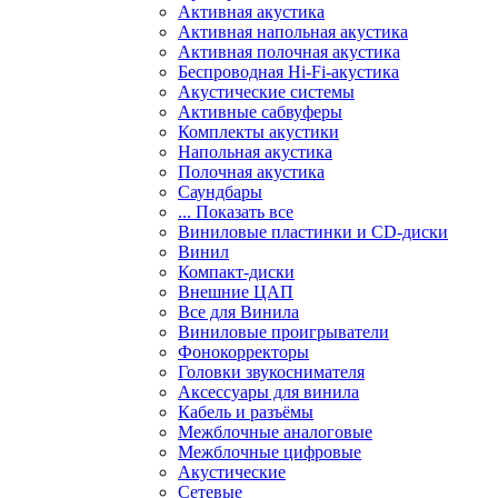
Активная акустика
Активная напольная акустика
Активная полочная акустика
Беспроводная Hi-Fi-акустика
Акустические системы
Активные сабвуферы
Комплекты акустики
Напольная акустика
Полочная акустика
Саундбары
... Показать все
Виниловые пластинки и CD-диски
Винил
Компакт-диски
Внешние ЦАП
Все для Винила
Виниловые проигрыватели
Фонокорректоры
Головки звукоснимателя
Аксессуары для винила
Кабель и разъёмы
Межблочные аналоговые
Межблочные цифровые
Акустические
Сетевые