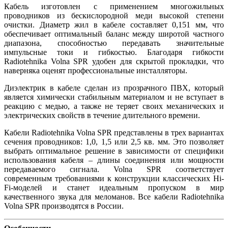
Кабель изготовлен с применением многожильных
проводников из бескислородной меди высокой степени
очистки. Диаметр жил в кабеле составляет 0,151 мм, что
обеспечивает оптимальный баланс между широтой частного
диапазона, способностью передавать значительные
импульсные токи и гибкостью. Благодаря гибкости
Radiotehnika Volna SPR удобен для скрытой прокладки, что
наверняка оценят профессиональные инсталляторы.
Диэлектрик в кабеле сделан из прозрачного ПВХ, который
является химически стабильным материалом и не вступает в
реакцию с медью, а также не теряет своих механических и
электрических свойств в течение длительного времени.
Кабели Radiotehnika Volna SPR представлены в трех вариантах
сечения проводников: 1,0, 1,5 или 2,5 кв. мм. Это позволяет
выбрать оптимальное решение в зависимости от специфики
использования кабеля – длины соединения или мощности
передаваемого сигнала. Volna SPR соответствует
современным требованиями к конструкции классических Hi-
Fi-моделей и станет идеальным пропуском в мир
качественного звука для меломанов. Все кабели Radiotehnika
Volna SPR производятся в России.