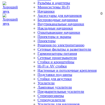
Разъёмы и адаптеры
Минисистемы Hi-Fi
Наушники
0
Аксессуары для наушников
Беспроводные наушники
Внутриканальные наушники
Накладные наушники
Охватывающие наушники
Проекторы и экраны
Проекторы
Решения по электропитанию
Сетевые фильтры и разветвители
Гармонизаторы питания
Сетевые проигрыватели
Стойки и кронштейны
Hi-Fi и AV стойки
Настенные и потолочные крепления
Подставки под шипы
Стойки для акустики
Усилители
Ламповые усилители
Предварительные усилители
Стереоресиверы
Стереоусилители
Усилители для наушников