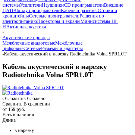
системы
Усилители
Наушники
CD проигрыватели
Внешние
ЦАП
Blu-ray проигрыватели
Кабель и разъёмы
Стойки и
кронштейны
Сетевые проигрыватели
Решения по
электропитанию
Проекторы и экраны
Минисистемы Hi-
Fi
Активная акустика
-
Акустические провода
Межблочные аналоговые
Межблочные
цифровые
Сетевые
Разъёмы и адаптеры
-
Кабель акустический в нарезку Radiotehnika Volna SPR1.0T
Кабель акустический в нарезку
Radiotehnika Volna SPR1.0T
Отложить
Отложено
Сравнить
В сравнении
от
159 руб.
Есть в наличии
Длина
в нарезку