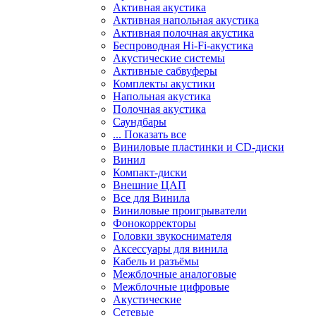
Активная акустика
Активная напольная акустика
Активная полочная акустика
Беспроводная Hi-Fi-акустика
Акустические системы
Активные сабвуферы
Комплекты акустики
Напольная акустика
Полочная акустика
Саундбары
... Показать все
Виниловые пластинки и CD-диски
Винил
Компакт-диски
Внешние ЦАП
Все для Винила
Виниловые проигрыватели
Фонокорректоры
Головки звукоснимателя
Аксессуары для винила
Кабель и разъёмы
Межблочные аналоговые
Межблочные цифровые
Акустические
Сетевые