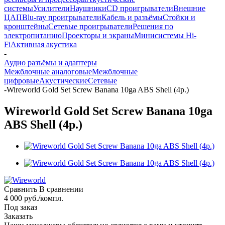
системы
Усилители
Наушники
CD проигрыватели
Внешние
ЦАП
Blu-ray проигрыватели
Кабель и разъёмы
Стойки и
кронштейны
Сетевые проигрыватели
Решения по
электропитанию
Проекторы и экраны
Минисистемы Hi-
Fi
Активная акустика
-
Аудио разъёмы и адаптеры
Межблочные аналоговые
Межблочные
цифровые
Акустические
Сетевые
-
Wireworld Gold Set Screw Banana 10ga ABS Shell (4p.)
Wireworld Gold Set Screw Banana 10ga
ABS Shell (4p.)
Сравнить
В сравнении
4 000
руб.
/компл.
Под заказ
Заказать