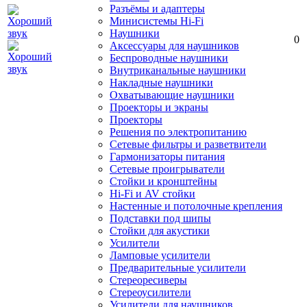
Разъёмы и адаптеры
Минисистемы Hi-Fi
Наушники
0
Аксессуары для наушников
Беспроводные наушники
Внутриканальные наушники
Накладные наушники
Охватывающие наушники
Проекторы и экраны
Проекторы
Решения по электропитанию
Сетевые фильтры и разветвители
Гармонизаторы питания
Сетевые проигрыватели
Стойки и кронштейны
Hi-Fi и AV стойки
Настенные и потолочные крепления
Подставки под шипы
Стойки для акустики
Усилители
Ламповые усилители
Предварительные усилители
Стереоресиверы
Стереоусилители
Усилители для наушников