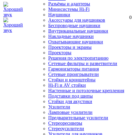
Разъёмы и адаптеры
Минисистемы Hi-Fi
Наушники
0
Аксессуары для наушников
Беспроводные наушники
Внутриканальные наушники
Накладные наушники
Охватывающие наушники
Проекторы и экраны
Проекторы
Решения по электропитанию
Сетевые фильтры и разветвители
Гармонизаторы питания
Сетевые проигрыватели
Стойки и кронштейны
Hi-Fi и AV стойки
Настенные и потолочные крепления
Подставки под шипы
Стойки для акустики
Усилители
Ламповые усилители
Предварительные усилители
Стереоресиверы
Стереоусилители
Усилители для наушников