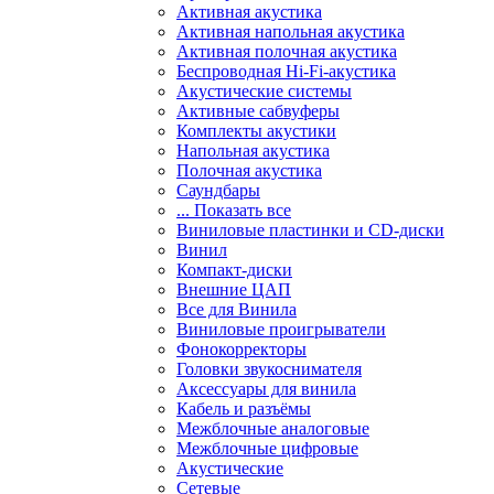
Активная акустика
Активная напольная акустика
Активная полочная акустика
Беспроводная Hi-Fi-акустика
Акустические системы
Активные сабвуферы
Комплекты акустики
Напольная акустика
Полочная акустика
Саундбары
... Показать все
Виниловые пластинки и CD-диски
Винил
Компакт-диски
Внешние ЦАП
Все для Винила
Виниловые проигрыватели
Фонокорректоры
Головки звукоснимателя
Аксессуары для винила
Кабель и разъёмы
Межблочные аналоговые
Межблочные цифровые
Акустические
Сетевые