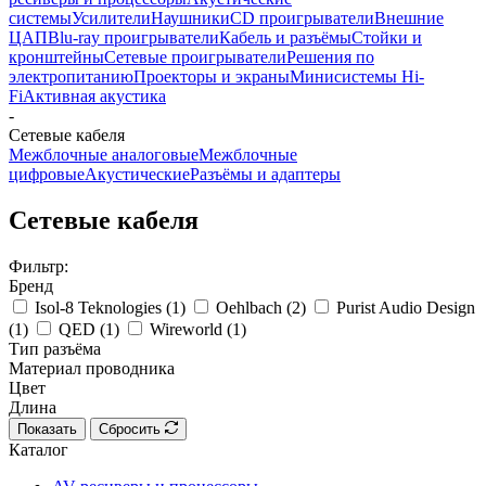
системы
Усилители
Наушники
CD проигрыватели
Внешние
ЦАП
Blu-ray проигрыватели
Кабель и разъёмы
Стойки и
кронштейны
Сетевые проигрыватели
Решения по
электропитанию
Проекторы и экраны
Минисистемы Hi-
Fi
Активная акустика
-
Сетевые кабеля
Межблочные аналоговые
Межблочные
цифровые
Акустические
Разъёмы и адаптеры
Сетевые кабеля
Фильтр:
Бренд
Isol-8 Teknologies (
1
)
Oehlbach (
2
)
Purist Audio Design
(
1
)
QED (
1
)
Wireworld (
1
)
Тип разъёма
Материал проводника
Цвет
Длина
Показать
Сбросить
Каталог