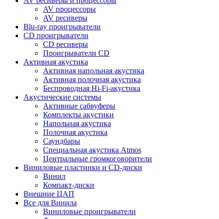
AV ресиверы и процессоры
AV процессоры
AV ресиверы
Blu-ray проигрыватели
CD проигрыватели
CD ресиверы
Проигрыватели CD
Активная акустика
Активная напольная акустика
Активная полочная акустика
Беспроводная Hi-Fi-акустика
Акустические системы
Активные сабвуферы
Комплекты акустики
Напольная акустика
Полочная акустика
Саундбары
Специальная акустика Atmos
Центральные громкоговорители
Виниловые пластинки и CD-диски
Винил
Компакт-диски
Внешние ЦАП
Все для Винила
Виниловые проигрыватели